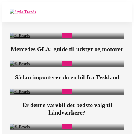
D
r
i
Mercedes GLA: guide til udstyr og motorer
v
e
U
Sådan importerer du en bil fra Tyskland
p
Er denne varebil det bedste valg til
håndværkere?