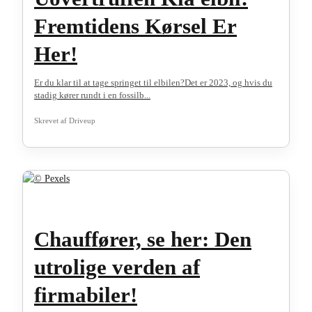
Fremtidens Kørsel Er
Her!
Er du klar til at tage springet til elbilen?Det er 2023, og hvis du
stadig kører rundt i en fossilb...
Skrevet af
Driveup
Chauffører, se her: Den
utrolige verden af
firmabiler!