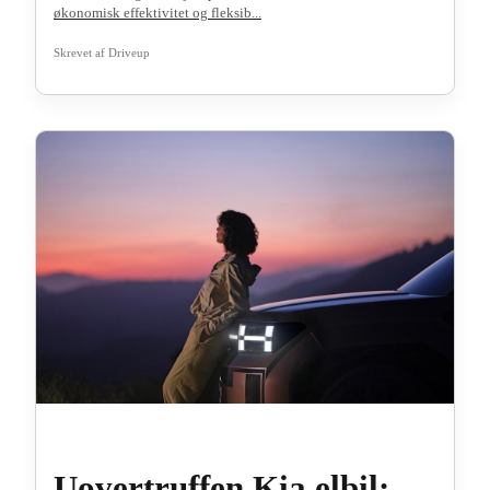
økonomisk effektivitet og fleksib...
Skrevet af
Driveup
Uovertruffen Kia elbil: