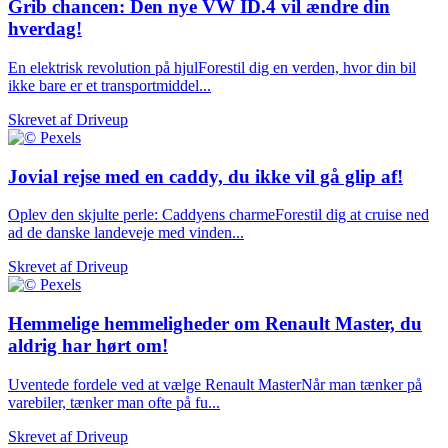
Grib chancen: Den nye VW ID.4 vil ændre din
hverdag!
En elektrisk revolution på hjulForestil dig en verden, hvor din bil
ikke bare er et transportmiddel...
Skrevet af
Driveup
Jovial rejse med en caddy, du ikke vil gå glip af!
Oplev den skjulte perle: Caddyens charmeForestil dig at cruise ned
ad de danske landeveje med vinden...
Skrevet af
Driveup
Hemmelige hemmeligheder om Renault Master, du
aldrig har hørt om!
Uventede fordele ved at vælge Renault MasterNår man tænker på
varebiler, tænker man ofte på fu...
Skrevet af
Driveup