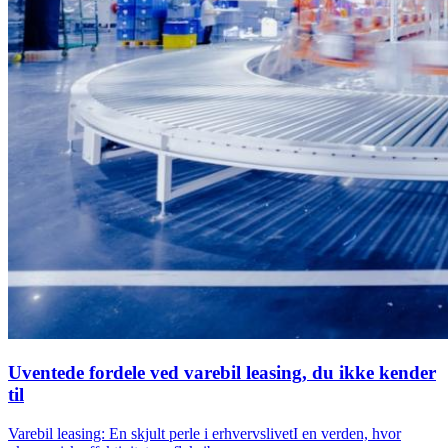
Uventede fordele ved varebil leasing, du ikke kender
til
Varebil leasing: En skjult perle i erhvervslivetI en verden, hvor