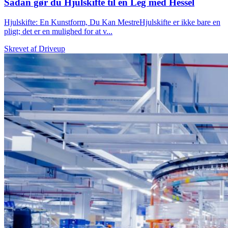
Sådan gør du Hjulskifte til en Leg med Hessel
Hjulskifte: En Kunstform, Du Kan MestreHjulskifte er ikke bare en
pligt; det er en mulighed for at v...
Skrevet af
Driveup