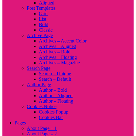
Aligned
Post Templates
Grid
List
Bold
Classic
Archive Page
Archives – Accent Color
Archives – Aligned
Archives – Bold
Archives – Floating
Archives – Magazine
Search Page
Search – Unique
Search – Default
Author Page
Author – Bold
Author – Aligned
Author – Floating
Cookies Notice
Cookies Popup
Cookies Bar
Pages
About Page – 1
About Page – 2