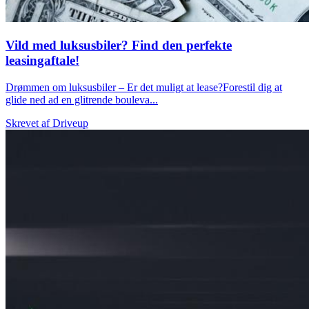
Vild med luksusbiler? Find den perfekte
leasingaftale!
Drømmen om luksusbiler – Er det muligt at lease?Forestil dig at
glide ned ad en glitrende bouleva...
Skrevet af
Driveup