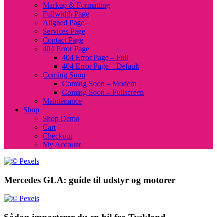
Markup & Formatting
Fullwidth Page
Aligned Page
Services Page
Contact Page
404 Error Page
404 Error Page – Full
404 Error Page – Default
Coming Soon
Coming Soon – Modern
Coming Soon – Fullscreen
Maintenance
Shop
Shop Demo
Cart
Checkout
My Account
Mercedes GLA: guide til udstyr og motorer