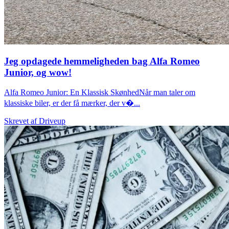
Jeg opdagede hemmeligheden bag Alfa Romeo
Junior, og wow!
Alfa Romeo Junior: En Klassisk SkønhedNår man taler om
klassiske biler, er der få mærker, der v�...
Skrevet af
Driveup