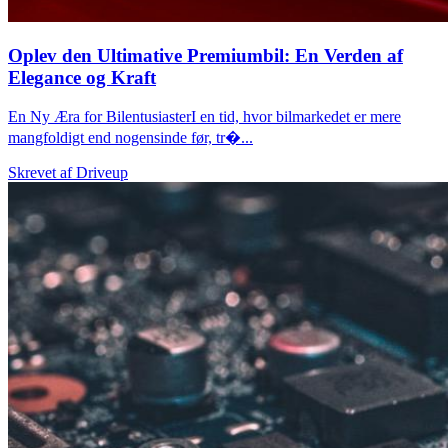
Oplev den Ultimative Premiumbil: En Verden af
Elegance og Kraft
En Ny Æra for BilentusiasterI en tid, hvor bilmarkedet er mere
mangfoldigt end nogensinde før, tr�...
Skrevet af
Driveup