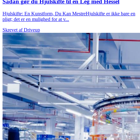
Sådan gør du Hjulskifte til en Leg med Hessel
Hjulskifte: En Kunstform, Du Kan MestreHjulskifte er ikke bare en
pligt; det er en mulighed for at v...
Skrevet af
Driveup