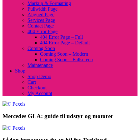
Markup & Formatting
Fullwidth Page
Aligned Page
Services Page
Contact Page
404 Error Page
404 Error Page – Full
404 Error Page – Default
Coming Soon
Coming Soon – Modern
Coming Soon – Fullscreen
Maintenance
Shop
Shop Demo
Cart
Checkout
My Account
Mercedes GLA: guide til udstyr og motorer