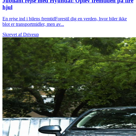
Jubilant rejse med Hyundai: Oplev fremtiden på fire
hjul
En rejse ind i bilens fremtidForestil dig en verden, hvor biler ikke
blot er transportmidler, men av...
Skrevet af
Driveup