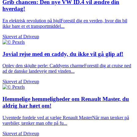
Grib chancen: Den nye VW ID.4 vil ændre din
hverdag!
En elektrisk revolution på hjulForestil dig en verden, hvor din bil
ikke bare er et transportmiddel...
Skrevet af
Driveup
Jovial rejse med en caddy, du ikke vil gå glip af!
Oplev den skjulte perle: Caddyens charmeForestil dig at cruise ned
ad de danske landeveje med vinden...
Skrevet af
Driveup
Hemmelige hemmeligheder om Renault Master, du
aldrig har hørt om!
Uventede fordele ved at vælge Renault MasterNår man tænker på
varebiler, tænker man ofte på fu...
Skrevet af
Driveup