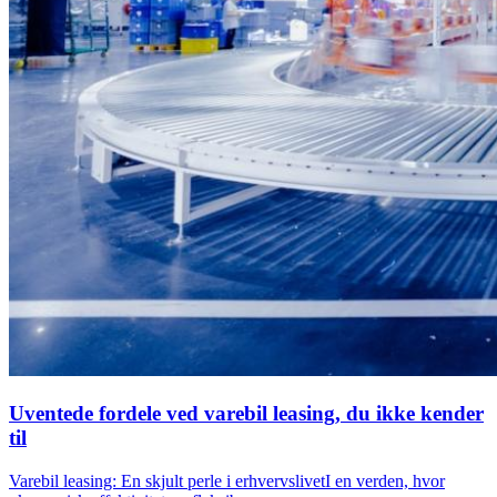
Uventede fordele ved varebil leasing, du ikke kender
til
Varebil leasing: En skjult perle i erhvervslivetI en verden, hvor