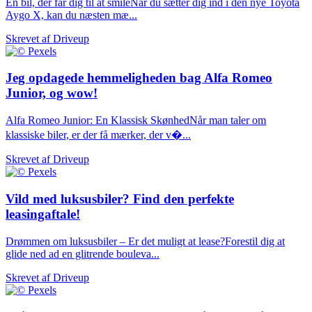
En bil, der får dig til at smileNår du sætter dig ind i den nye Toyota
Aygo X, kan du næsten mæ...
Skrevet af
Driveup
Jeg opdagede hemmeligheden bag Alfa Romeo
Junior, og wow!
Alfa Romeo Junior: En Klassisk SkønhedNår man taler om
klassiske biler, er der få mærker, der v�...
Skrevet af
Driveup
Vild med luksusbiler? Find den perfekte
leasingaftale!
Drømmen om luksusbiler – Er det muligt at lease?Forestil dig at
glide ned ad en glitrende bouleva...
Skrevet af
Driveup