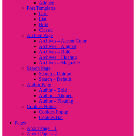
Aligned
Post Templates
Grid
List
Bold
Classic
Archive Page
Archives – Accent Color
Archives – Aligned
Archives – Bold
Archives – Floating
Archives – Magazine
Search Page
Search – Unique
Search – Default
Author Page
Author – Bold
Author – Aligned
Author – Floating
Cookies Notice
Cookies Popup
Cookies Bar
Pages
About Page – 1
About Page – 2