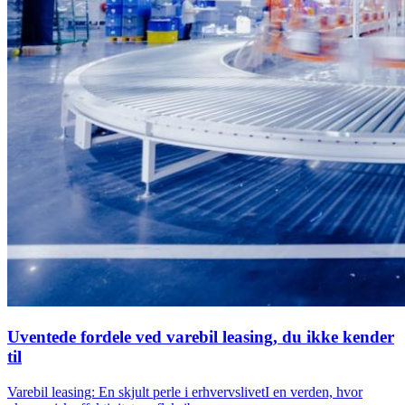
Uventede fordele ved varebil leasing, du ikke kender
til
Varebil leasing: En skjult perle i erhvervslivetI en verden, hvor