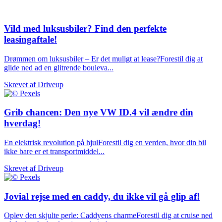
Vild med luksusbiler? Find den perfekte
leasingaftale!
Drømmen om luksusbiler – Er det muligt at lease?Forestil dig at
glide ned ad en glitrende bouleva...
Skrevet af
Driveup
Grib chancen: Den nye VW ID.4 vil ændre din
hverdag!
En elektrisk revolution på hjulForestil dig en verden, hvor din bil
ikke bare er et transportmiddel...
Skrevet af
Driveup
Jovial rejse med en caddy, du ikke vil gå glip af!
Oplev den skjulte perle: Caddyens charmeForestil dig at cruise ned