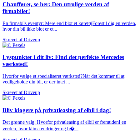
Chauffører, se her: Den utrolige verden af
firmabiler!
En firmabils eventyr: Mere end blot et køretøjForestil dig en verden,
hvor din bil ikke blot er et...
Skrevet af
Driveup
Lyspunkter i dit liv: Find det perfekte Mercedes
værksted!
Hvorfor vælge et specialiseret værksted?Når det kommer til at
vedligeholde din bil, er der intet ...
Skrevet af
Driveup
Bliv klogere på privatleasing af elbil i dag!
Det grønne valg: Hvorfor privatleasing af elbil er fremtidenI en
verden, hvor klimaændringer og b�...
Skrevet af
Driveup