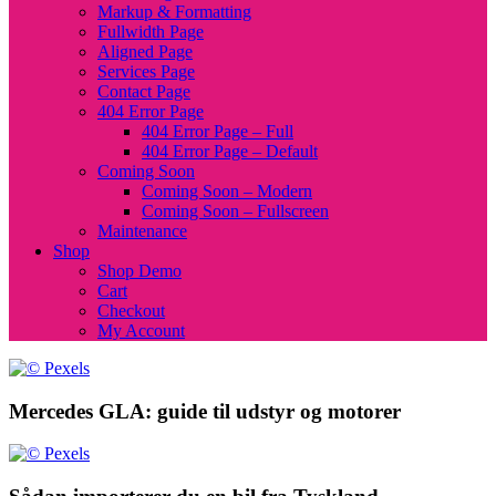
Markup & Formatting
Fullwidth Page
Aligned Page
Services Page
Contact Page
404 Error Page
404 Error Page – Full
404 Error Page – Default
Coming Soon
Coming Soon – Modern
Coming Soon – Fullscreen
Maintenance
Shop
Shop Demo
Cart
Checkout
My Account
Mercedes GLA: guide til udstyr og motorer