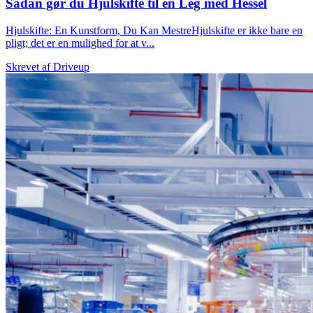
Sådan gør du Hjulskifte til en Leg med Hessel
Hjulskifte: En Kunstform, Du Kan MestreHjulskifte er ikke bare en
pligt; det er en mulighed for at v...
Skrevet af
Driveup