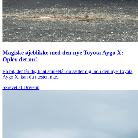
Magiske øjeblikke med den nye Toyota Aygo X:
Oplev det nu!
En bil, der får dig til at smileNår du sætter dig ind i den nye Toyota
Aygo X, kan du næsten mæ...
Skrevet af
Driveup