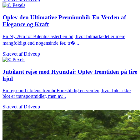
Oplev den Ultimative Premiumbil: En Verden af
Elegance og Kraft
En Ny Æra for BilentusiasterI en tid, hvor bilmarkedet er mere
mangfoldigt end nogensinde før, tr�...
Skrevet af
Driveup
Jubilant rejse med Hyundai: Oplev fremtiden på fire
hjul
En rejse ind i bilens fremtidForestil dig en verden, hvor biler ikke
blot er transportmidler, men av...
Skrevet af
Driveup