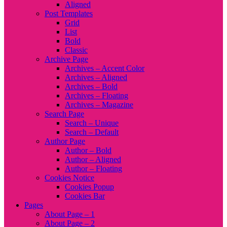
Aligned
Post Templates
Grid
List
Bold
Classic
Archive Page
Archives – Accent Color
Archives – Aligned
Archives – Bold
Archives – Floating
Archives – Magazine
Search Page
Search – Unique
Search – Default
Author Page
Author – Bold
Author – Aligned
Author – Floating
Cookies Notice
Cookies Popup
Cookies Bar
Pages
About Page – 1
About Page – 2