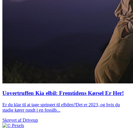
Uovertruffen Kia elbil: Fremtidens Kørsel Er Her!
Er du klar til at tage springet til elbilen?Det er 2023, og hvis du
stadig kører rundt i en fossilb...
Skrevet af
Driveup