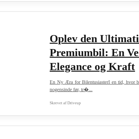
Oplev den Ultimat
Premiumbil: En Ve
Elegance og Kraft
En Ny Æra for BilentusiasterI en tid, hvor 
nogensinde før, tr�...
Skrevet af
Driveup