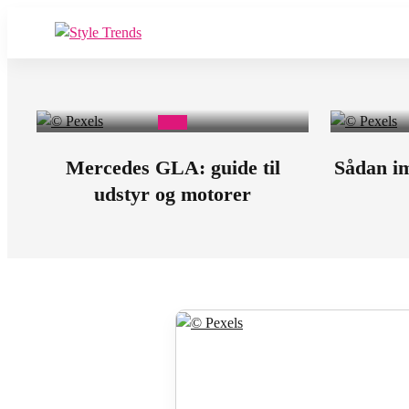
D
r
i
Mercedes GLA: guide til
Sådan im
udstyr og motorer
v
e
U
p