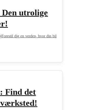
 Den utrolige
er!
jForestil dig en verden, hvor din bil
v: Find det
 værksted!