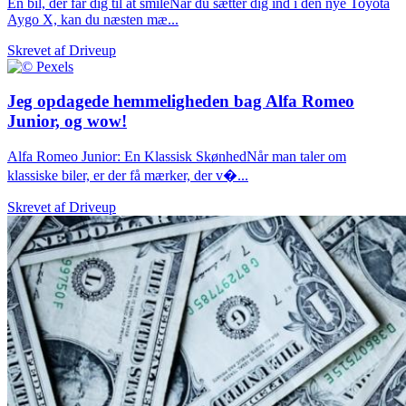
En bil, der får dig til at smileNår du sætter dig ind i den nye Toyota
Aygo X, kan du næsten mæ...
Skrevet af
Driveup
Jeg opdagede hemmeligheden bag Alfa Romeo
Junior, og wow!
Alfa Romeo Junior: En Klassisk SkønhedNår man taler om
klassiske biler, er der få mærker, der v�...
Skrevet af
Driveup