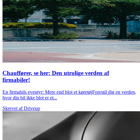
Chauffører, se her: Den utrolige verden af
firmabiler!
En firmabils eventyr: Mere end blot et køretøjForestil dig en verden,
hvor din bil ikke blot er et...
Skrevet af
Driveup