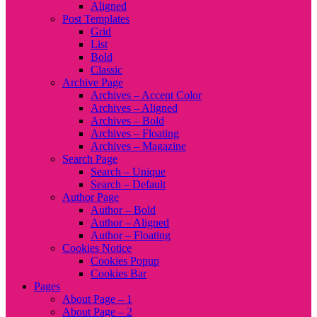
Aligned
Post Templates
Grid
List
Bold
Classic
Archive Page
Archives – Accent Color
Archives – Aligned
Archives – Bold
Archives – Floating
Archives – Magazine
Search Page
Search – Unique
Search – Default
Author Page
Author – Bold
Author – Aligned
Author – Floating
Cookies Notice
Cookies Popup
Cookies Bar
Pages
About Page – 1
About Page – 2