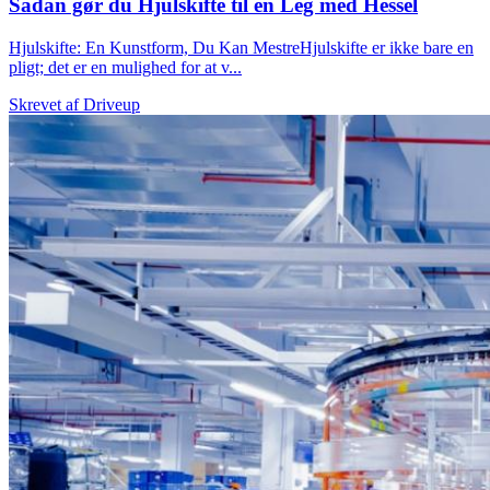
Sådan gør du Hjulskifte til en Leg med Hessel
Hjulskifte: En Kunstform, Du Kan MestreHjulskifte er ikke bare en
pligt; det er en mulighed for at v...
Skrevet af
Driveup