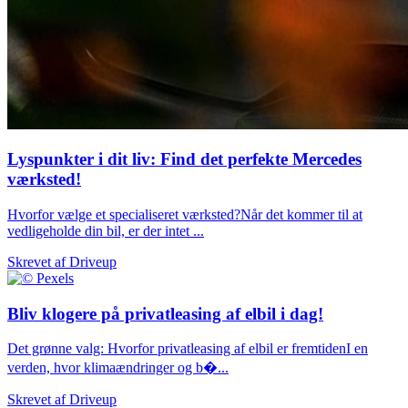
Lyspunkter i dit liv: Find det perfekte Mercedes
værksted!
Hvorfor vælge et specialiseret værksted?Når det kommer til at
vedligeholde din bil, er der intet ...
Skrevet af
Driveup
Bliv klogere på privatleasing af elbil i dag!
Det grønne valg: Hvorfor privatleasing af elbil er fremtidenI en
verden, hvor klimaændringer og b�...
Skrevet af
Driveup