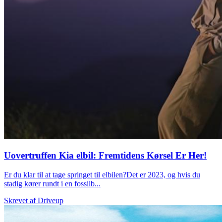
Uovertruffen Kia elbil: Fremtidens Kørsel Er Her!
Er du klar til at tage springet til elbilen?Det er 2023, og hvis du
stadig kører rundt i en fossilb...
Skrevet af
Driveup