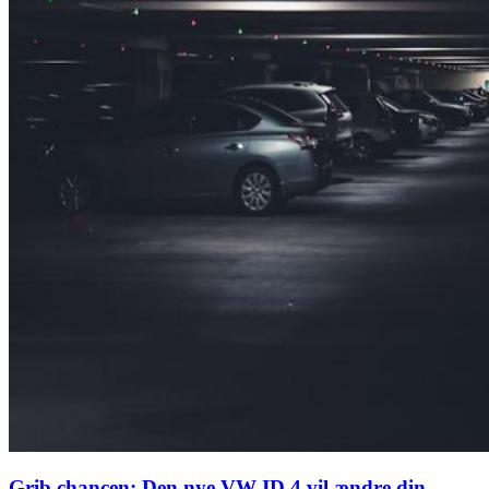
Grib chancen: Den nye VW ID.4 vil ændre din