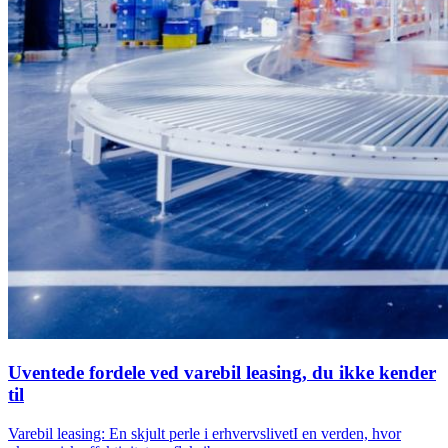
Uventede fordele ved varebil leasing, du ikke kender
til
Varebil leasing: En skjult perle i erhvervslivetI en verden, hvor