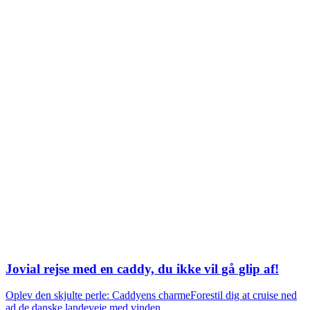
Jovial rejse med en caddy, du ikke vil gå glip af!
Oplev den skjulte perle: Caddyens charmeForestil dig at cruise ned
ad de danske landeveje med vinden...