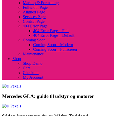
Markup & Formatting
Fullwidth Page
Aligned Page
Services Page
Contact Page
404 Error Page
404 Error Page – Full
404 Error Page – Default
Coming Soon
Coming Soon – Modern
Coming Soon – Fullscreen
Maintenance
Shop
Shop Demo
Cart
Checkout
My Account
Mercedes GLA: guide til udstyr og motorer