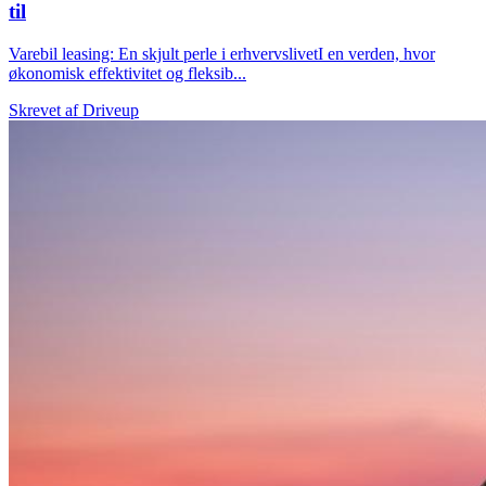
til
Varebil leasing: En skjult perle i erhvervslivetI en verden, hvor
økonomisk effektivitet og fleksib...
Skrevet af
Driveup