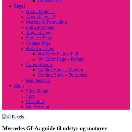
Cookies Bar
Pages
About Page – 1
About Page – 2
Markup & Formatting
Fullwidth Page
Aligned Page
Services Page
Contact Page
404 Error Page
404 Error Page – Full
404 Error Page – Default
Coming Soon
Coming Soon – Modern
Coming Soon – Fullscreen
Maintenance
Shop
Shop Demo
Cart
Checkout
My Account
Mercedes GLA: guide til udstyr og motorer