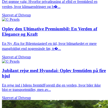
Det grønne valg: Hvorfor privatleasing af elbil er fremtidenI en
verden, hvor klimaændringer og b�...
Skrevet af
Driveup
Oplev den Ultimative Premiumbil: En Verden af
Elegance og Kraft
En Ny Æra for BilentusiasterI en tid, hvor bilmarkedet er mere
mangfoldigt end nogensinde før, tr�...
Skrevet af
Driveup
Jubilant rejse med Hyundai: Oplev fremtiden på fire
hjul
En rejse ind i bilens fremtidForestil dig en verden, hvor biler ikke
blot er transportmidler, men av...
Skrevet af
Driveup