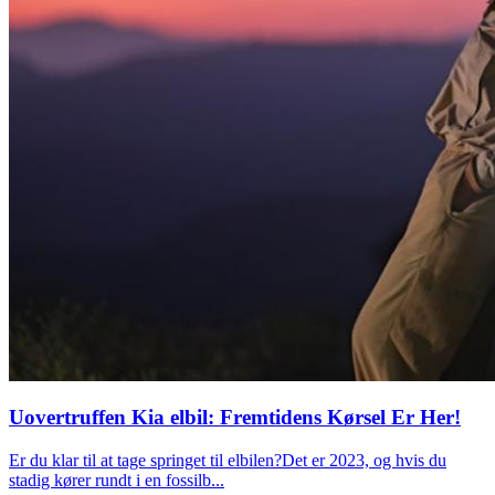
Uovertruffen Kia elbil: Fremtidens Kørsel Er Her!
Er du klar til at tage springet til elbilen?Det er 2023, og hvis du
stadig kører rundt i en fossilb...