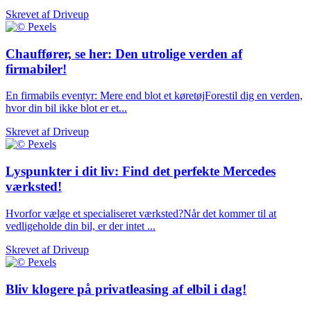
Skrevet af
Driveup
Chauffører, se her: Den utrolige verden af
firmabiler!
En firmabils eventyr: Mere end blot et køretøjForestil dig en verden,
hvor din bil ikke blot er et...
Skrevet af
Driveup
Lyspunkter i dit liv: Find det perfekte Mercedes
værksted!
Hvorfor vælge et specialiseret værksted?Når det kommer til at
vedligeholde din bil, er der intet ...
Skrevet af
Driveup
Bliv klogere på privatleasing af elbil i dag!