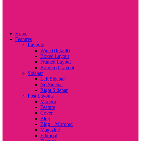
Home
Features
Layouts
Wide (Default)
Boxed Layout
Framed Layout
Bordered Layout
Sidebar
Left Sidebar
No Sidebar
Right Sidebar
Post Layouts
Modern
Feature
Cover
Blog
Blog – Mirrored
Magazine
Editorial