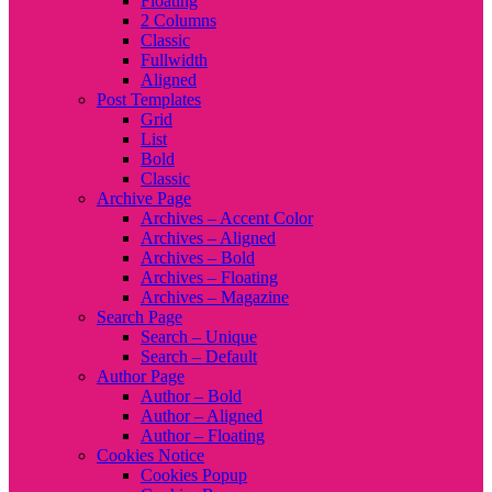
Floating
2 Columns
Classic
Fullwidth
Aligned
Post Templates
Grid
List
Bold
Classic
Archive Page
Archives – Accent Color
Archives – Aligned
Archives – Bold
Archives – Floating
Archives – Magazine
Search Page
Search – Unique
Search – Default
Author Page
Author – Bold
Author – Aligned
Author – Floating
Cookies Notice
Cookies Popup