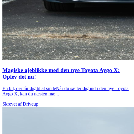
Magiske øjeblikke med den nye Toyota Aygo X:
Oplev det nu!
En bil, der får dig til at smileNår du sætter dig ind i den nye Toyota
Aygo X, kan du næsten mæ...
Skrevet af
Driveup