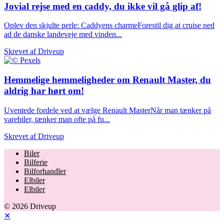
Jovial rejse med en caddy, du ikke vil gå glip af!
Oplev den skjulte perle: Caddyens charmeForestil dig at cruise ned
ad de danske landeveje med vinden...
Skrevet af
Driveup
Hemmelige hemmeligheder om Renault Master, du
aldrig har hørt om!
Uventede fordele ved at vælge Renault MasterNår man tænker på
varebiler, tænker man ofte på fu...
Skrevet af
Driveup
Biler
Bilferie
Bilforhandler
Elbiler
Elbiler
© 2026 Driveup
✕