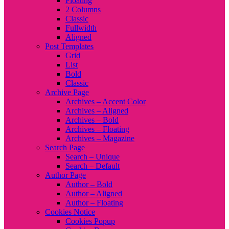
Floating
2 Columns
Classic
Fullwidth
Aligned
Post Templates
Grid
List
Bold
Classic
Archive Page
Archives – Accent Color
Archives – Aligned
Archives – Bold
Archives – Floating
Archives – Magazine
Search Page
Search – Unique
Search – Default
Author Page
Author – Bold
Author – Aligned
Author – Floating
Cookies Notice
Cookies Popup