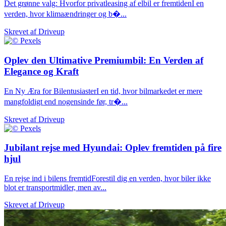
Det grønne valg: Hvorfor privatleasing af elbil er fremtidenI en
verden, hvor klimaændringer og b�...
Skrevet af
Driveup
Oplev den Ultimative Premiumbil: En Verden af
Elegance og Kraft
En Ny Æra for BilentusiasterI en tid, hvor bilmarkedet er mere
mangfoldigt end nogensinde før, tr�...
Skrevet af
Driveup
Jubilant rejse med Hyundai: Oplev fremtiden på fire
hjul
En rejse ind i bilens fremtidForestil dig en verden, hvor biler ikke
blot er transportmidler, men av...
Skrevet af
Driveup