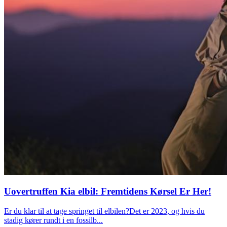
Uovertruffen Kia elbil: Fremtidens Kørsel Er Her!
Er du klar til at tage springet til elbilen?Det er 2023, og hvis du
stadig kører rundt i en fossilb...