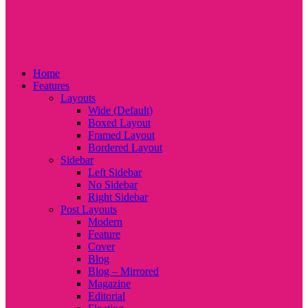
Home
Features
Layouts
Wide (Default)
Boxed Layout
Framed Layout
Bordered Layout
Sidebar
Left Sidebar
No Sidebar
Right Sidebar
Post Layouts
Modern
Feature
Cover
Blog
Blog – Mirrored
Magazine
Editorial