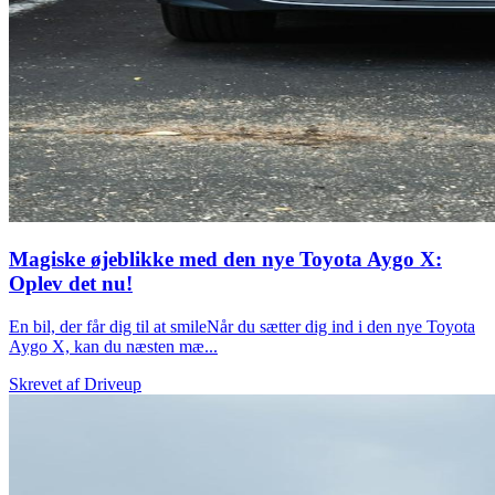
Magiske øjeblikke med den nye Toyota Aygo X:
Oplev det nu!
En bil, der får dig til at smileNår du sætter dig ind i den nye Toyota
Aygo X, kan du næsten mæ...
Skrevet af
Driveup