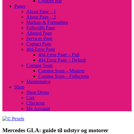
Cookies Bar
Pages
About Page – 1
About Page – 2
Markup & Formatting
Fullwidth Page
Aligned Page
Services Page
Contact Page
404 Error Page
404 Error Page – Full
404 Error Page – Default
Coming Soon
Coming Soon – Modern
Coming Soon – Fullscreen
Maintenance
Shop
Shop Demo
Cart
Checkout
My Account
Mercedes GLA: guide til udstyr og motorer