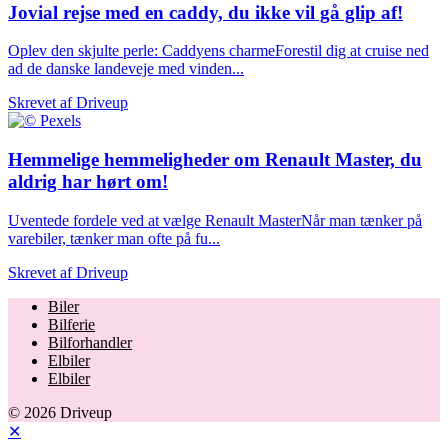
Jovial rejse med en caddy, du ikke vil gå glip af!
Oplev den skjulte perle: Caddyens charmeForestil dig at cruise ned
ad de danske landeveje med vinden...
Skrevet af
Driveup
Hemmelige hemmeligheder om Renault Master, du
aldrig har hørt om!
Uventede fordele ved at vælge Renault MasterNår man tænker på
varebiler, tænker man ofte på fu...
Skrevet af
Driveup
Biler
Bilferie
Bilforhandler
Elbiler
Elbiler
© 2026 Driveup
✕