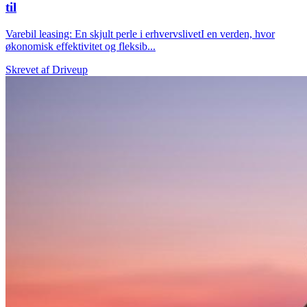
til
Varebil leasing: En skjult perle i erhvervslivetI en verden, hvor
økonomisk effektivitet og fleksib...
Skrevet af
Driveup