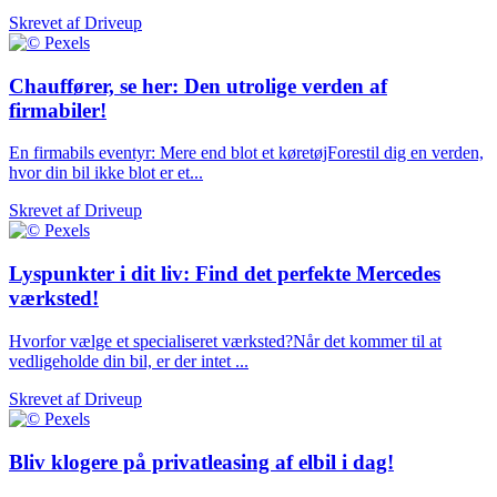
Skrevet af
Driveup
Chauffører, se her: Den utrolige verden af
firmabiler!
En firmabils eventyr: Mere end blot et køretøjForestil dig en verden,
hvor din bil ikke blot er et...
Skrevet af
Driveup
Lyspunkter i dit liv: Find det perfekte Mercedes
værksted!
Hvorfor vælge et specialiseret værksted?Når det kommer til at
vedligeholde din bil, er der intet ...
Skrevet af
Driveup
Bliv klogere på privatleasing af elbil i dag!