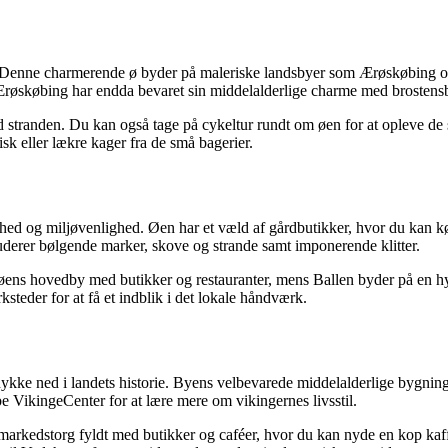
e. Denne charmerende ø byder på maleriske landsbyer som Ærøskøbing o
øskøbing har endda bevaret sin middelalderlige charme med brostensbe
 ved stranden. Du kan også tage på cykeltur rundt om øen for at opleve
isk eller lækre kager fra de små bagerier.
ed og miljøvenlighed. Øen har et væld af gårdbutikker, hvor du kan kø
derer bølgende marker, skove og strande samt imponerende klitter.
r øens hovedby med butikker og restauranter, mens Ballen byder på en h
teder for at få et indblik i det lokale håndværk.
kke ned i landets historie. Byens velbevarede middelalderlige bygning
 VikingeCenter for at lære mere om vikingernes livsstil.
arkedstorg fyldt med butikker og caféer, hvor du kan nyde en kop kaff