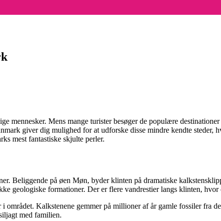
rk
nlige mennesker. Mens mange turister besøger de populære destination
 Danmark giver dig mulighed for at udforske disse mindre kendte steder,
rks mest fantastiske skjulte perler.
r. Beliggende på øen Møn, byder klinten på dramatiske kalkstensklipper
ke geologiske formationer. Der er flere vandrestier langs klinten, hvor
r i området. Kalkstenene gemmer på millioner af år gamle fossiler fra de
iljagt med familien.