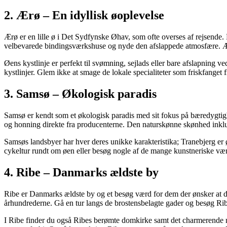
2. Ærø – En idyllisk øoplevelse
Ærø er en lille ø i Det Sydfynske Øhav, som ofte overses af rejsend
velbevarede bindingsværkshuse og nyde den afslappede atmosfære. Ær
Øens kystlinje er perfekt til svømning, sejlads eller bare afslapning
kystlinjer. Glem ikke at smage de lokale specialiteter som friskfanget f
3. Samsø – Økologisk paradis
Samsø er kendt som et økologisk paradis med sit fokus på bæredygtigh
og honning direkte fra producenterne. Den naturskønne skønhed inklu
Samsøs landsbyer har hver deres unikke karakteristika; Tranebjerg e
cykeltur rundt om øen eller besøg nogle af de mange kunstneriske værks
4. Ribe – Danmarks ældste by
Ribe er Danmarks ældste by og et besøg værd for dem der ønsker at dy
århundrederne. Gå en tur langs de brostensbelagte gader og besøg Ribe
I Ribe finder du også Ribes berømte domkirke samt det charmerende m