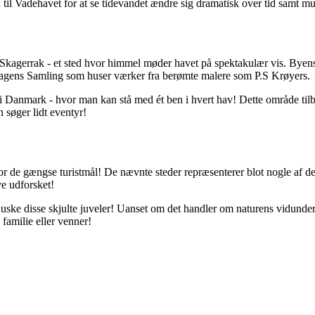
il Vadehavet for at se tidevandet ændre sig dramatisk over tid samt m
Skagerrak - et sted hvor himmel møder havet på spektakulær vis. Byens
kagens Samling som huser værker fra berømte malere som P.S Krøyers.
i Danmark - hvor man kan stå med ét ben i hvert hav! Dette område tilby
 søger lidt eventyr!
or de gængse turistmål! De nævnte steder repræsenterer blot nogle af de s
ve udforsket!
ske disse skjulte juveler! Uanset om det handler om naturens vidunder
familie eller venner!