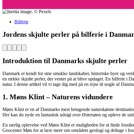
Bilferie
Jordens skjulte perler på bilferie i Danma
Facebook
Pinterest
Twitter
Print
Email
Introduktion til Danmarks skjulte perler
Danmark er kendt for sine smukke landskaber, historiske byer og ve
en række skjulte perler, der venter på at blive opdaget. En bilferie i
natur. I denne artikel vil vi tage dig med på en rejse til nogle af Danma
1. Møns Klint – Naturens vidundere
Møns Klint er en af Danmarks mest betagende naturskønne destinatione
Her kan du nyde en fantastisk udsigt over Østersøen og opleve de unik
En særlig oplevelse ved Møns Klint er muligheden for at finde fossile
Geocenter Møn for at lære mere om områdets geologi og deltage i foss