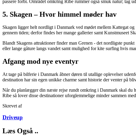
passere forbi. Området omkring Ribe rummer også smuk natur; tag ud t
5. Skagen – Hvor himmel møder hav
Skagen ligger helt nordligt i Danmark ved mødet mellem Kattegat og 
gennem tiden; derfor findes her mange gallerier samt Kunstmuseet S
Blandt Skagens attraktioner finder man Grenen - det nordligste punkt 
eller lange gåture langs vandet samt mulighed for kite surfing hvis man
Afgang mod nye eventyr
At tage på bilferie i Danmark åbner døren til utallige oplevelser udenf
destination har sin egen unikke charme samt historie der venter på bli
Når du planlægger din næste rejse rundt omkring i Danmark skal du hu
Ribe så lover disse destinationer uforglemmelige minder sammen med 
Skrevet af
Driveup
Læs Også ..