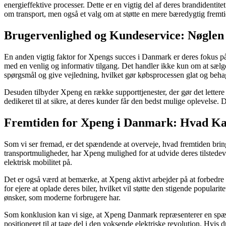
energieffektive processer. Dette er en vigtig del af deres brandidentite
om transport, men også et valg om at støtte en mere bæredygtig fremti
Brugervenlighed og Kundeservice: Nøglen t
En anden vigtig faktor for Xpengs succes i Danmark er deres fokus på
med en venlig og informativ tilgang. Det handler ikke kun om at sælge
spørgsmål og give vejledning, hvilket gør købsprocessen glat og beha
Desuden tilbyder Xpeng en række supporttjenester, der gør det lettere 
dedikeret til at sikre, at deres kunder får den bedst mulige oplevelse.
Fremtiden for Xpeng i Danmark: Hvad Ka
Som vi ser fremad, er det spændende at overveje, hvad fremtiden brin
transportmuligheder, har Xpeng mulighed for at udvide deres tilstedev
elektrisk mobilitet på.
Det er også værd at bemærke, at Xpeng aktivt arbejder på at forbedre d
for ejere at oplade deres biler, hvilket vil støtte den stigende popular
ønsker, som moderne forbrugere har.
Som konklusion kan vi sige, at Xpeng Danmark repræsenterer en spænd
positioneret til at tage del i den voksende elektriske revolution. Hvis