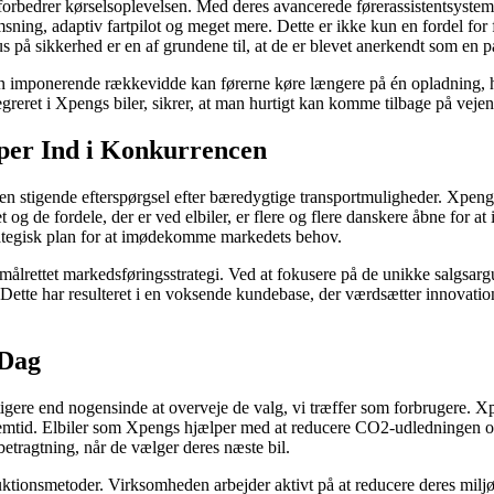
orbedrer kørselsoplevelsen. Med deres avancerede førerassistentsysteme
ning, adaptiv fartpilot og meget mere. Dette er ikke kun en fordel fo
us på sikkerhed er en af grundene til, at de er blevet anerkendt som en p
n imponerende rækkevidde kan førerne køre længere på én opladning, hvi
reret i Xpengs biler, sikrer, at man hurtigt kan komme tilbage på vejen, 
er Ind i Konkurrencen
er en stigende efterspørgsel efter bæredygtige transportmuligheder. Xpen
 de fordele, der er ved elbiler, er flere og flere danskere åbne for at i
strategisk plan for at imødekomme markedets behov.
ålrettet markedsføringsstrategi. Ved at fokusere på de unikke salgsar
e. Dette har resulteret i en voksende kundebase, der værdsætter innovatio
 Dag
tigere end nogensinde at overveje de valg, vi træffer som forbrugere. Xp
fremtid. Elbiler som Xpengs hjælper med at reducere CO2-udledningen 
betragtning, når de vælger deres næste bil.
ktionsmetoder. Virksomheden arbejder aktivt på at reducere deres mil