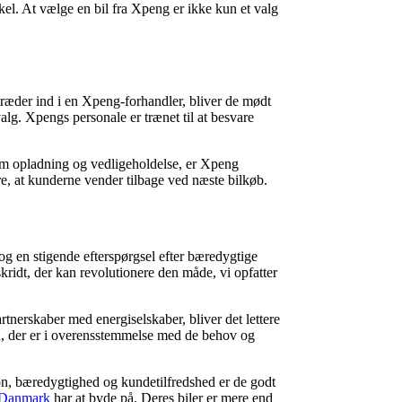
skel. At vælge en bil fra Xpeng er ikke kun et valg
træder ind i en Xpeng-forhandler, bliver de mødt
lg. Xpengs personale er trænet til at besvare
g om opladning og vedligeholdelse, er Xpeng
kre, at kunderne vender tilbage ved næste bilkøb.
g en stigende efterspørgsel efter bæredygtige
ridt, der kan revolutionere den måde, vi opfatter
tnerskaber med energiselskaber, bliver det lettere
iden, der er i overensstemmelse med de behov og
n, bæredygtighed og kundetilfredshed er de godt
Danmark
har at byde på. Deres biler er mere end