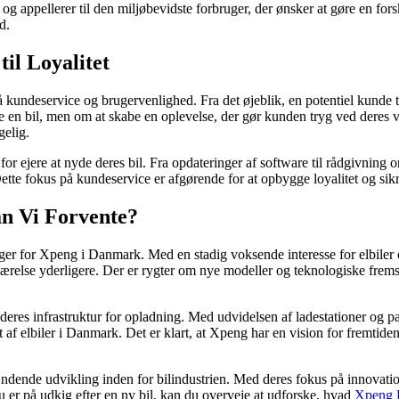
t og appellerer til den miljøbevidste forbruger, der ønsker at gøre en for
d.
il Loyalitet
 kundeservice og brugervenlighed. Fra det øjeblik, en potentiel kunde 
 en bil, men om at skabe en oplevelse, der gør kunden tryg ved deres va
gelig.
for ejere at nyde deres bil. Fra opdateringer af software til rådgivnin
 Dette fokus på kundeservice er afgørende for at opbygge loyalitet og si
n Vi Forvente?
ger for Xpeng i Danmark. Med en stadig voksende interesse for elbiler o
ærelse yderligere. Der er rygter om nye modeller og teknologiske fremsk
eres infrastruktur for opladning. Med udvidelsen af ladestationer og par
itet af elbiler i Danmark. Det er klart, at Xpeng har en vision for fremt
ende udvikling inden for bilindustrien. Med deres fokus på innovatio
 du er på udkig efter en ny bil, kan du overveje at udforske, hvad
Xpeng 