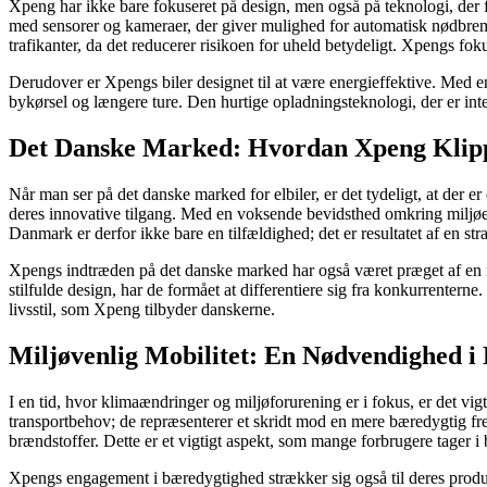
Xpeng har ikke bare fokuseret på design, men også på teknologi, der f
med sensorer og kameraer, der giver mulighed for automatisk nødbrems
trafikanter, da det reducerer risikoen for uheld betydeligt. Xpengs fok
Derudover er Xpengs biler designet til at være energieffektive. Med e
bykørsel og længere ture. Den hurtige opladningsteknologi, der er integ
Det Danske Marked: Hvordan Xpeng Klipp
Når man ser på det danske marked for elbiler, er det tydeligt, at der 
deres innovative tilgang. Med en voksende bevidsthed omkring miljøet og
Danmark er derfor ikke bare en tilfældighed; det er resultatet af en 
Xpengs indtræden på det danske marked har også været præget af en m
stilfulde design, har de formået at differentiere sig fra konkurrentern
livsstil, som Xpeng tilbyder danskerne.
Miljøvenlig Mobilitet: En Nødvendighed i
I en tid, hvor klimaændringer og miljøforurening er i fokus, er det vig
transportbehov; de repræsenterer et skridt mod en mere bæredygtig 
brændstoffer. Dette er et vigtigt aspekt, som mange forbrugere tager i 
Xpengs engagement i bæredygtighed strækker sig også til deres produ