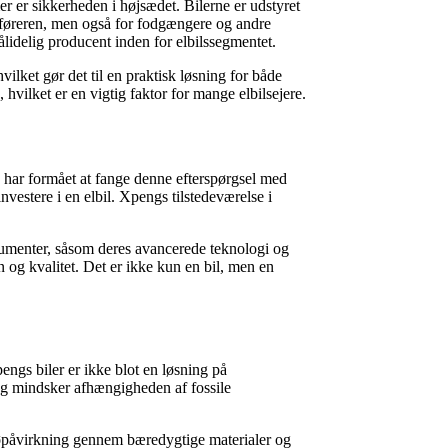
r er sikkerheden i højsædet. Bilerne er udstyret
r føreren, men også for fodgængere og andre
ålidelig producent inden for elbilssegmentet.
lket gør det til en praktisk løsning for både
hvilket er en vigtig faktor for mange elbilsejere.
g har formået at fange denne efterspørgsel med
nvestere i en elbil. Xpengs tilstedeværelse i
gumenter, såsom deres avancerede teknologi og
n og kvalitet. Det er ikke kun en bil, men en
engs biler er ikke blot en løsning på
og mindsker afhængigheden af fossile
jøpåvirkning gennem bæredygtige materialer og