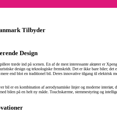
Danmark Tilbyder
nerende Design
 spillere træde ind på scenen. En af de mest interessante aktører er Xpen
istiske design og teknologiske fremskridt. Det er ikke bare biler; det 
re end blot en traditionel bil. Deres innovative tilgang til elektrisk mobi
er bil er en kombination af aerodynamiske linjer og moderne interiør, der
 med bilen på en helt ny måde. Touchskærme, stemmestyring og intellige
ovationer